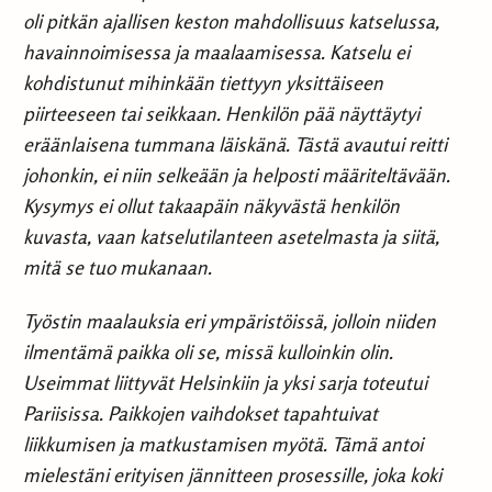
oli pitkän ajallisen keston mahdollisuus katselussa,
havainnoimisessa ja maalaamisessa. Katselu ei
kohdistunut mihinkään tiettyyn yksittäiseen
piirteeseen tai seikkaan. Henkilön pää näyttäytyi
eräänlaisena tummana läiskänä. Tästä avautui reitti
johonkin, ei niin selkeään ja helposti määriteltävään.
Kysymys ei ollut takaapäin näkyvästä henkilön
kuvasta, vaan katselutilanteen asetelmasta ja siitä,
mitä se tuo mukanaan.
Työstin maalauksia eri ympäristöissä, jolloin niiden
ilmentämä paikka oli se, missä kulloinkin olin.
Useimmat liittyvät Helsinkiin ja yksi sarja toteutui
Pariisissa. Paikkojen vaihdokset tapahtuivat
liikkumisen ja matkustamisen myötä. Tämä antoi
mielestäni erityisen jännitteen prosessille, joka koki