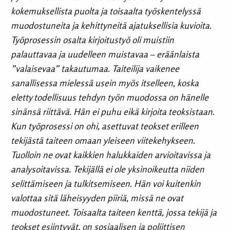
kokemuksellista puolta ja toisaalta työskentelyssä
muodostuneita ja kehittyneitä ajatuksellisia kuvioita.
Työprosessin osalta kirjoitustyö oli muistiin
palauttavaa ja uudelleen muistavaa – eräänlaista
”valaisevaa” takautumaa. Taiteilija vaikenee
sanallisessa mielessä usein myös itselleen, koska
eletty todellisuus tehdyn työn muodossa on hänelle
sinänsä riittävä. Hän ei puhu eikä kirjoita teoksistaan.
Kun työprosessi on ohi, asettuvat teokset erilleen
tekijästä taiteen omaan yleiseen viitekehykseen.
Tuolloin ne ovat kaikkien halukkaiden arvioitavissa ja
analysoitavissa. Tekijällä ei ole yksinoikeutta niiden
selittämiseen ja tulkitsemiseen. Hän voi kuitenkin
valottaa sitä läheisyyden piiriä, missä ne ovat
muodostuneet. Toisaalta taiteen kenttä, jossa tekijä ja
teokset esiintyvät, on sosiaalisen ja poliittisen