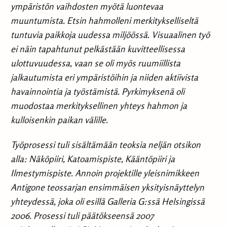
ympäristön vaihdosten myötä luontevaa
muuntumista. Etsin hahmolleni merkitykselliseltä
tuntuvia paikkoja uudessa miljöössä. Visuaalinen työ
ei näin tapahtunut pelkästään kuvitteellisessa
ulottuvuudessa, vaan se oli myös ruumiillista
jalkautumista eri ympäristöihin ja niiden aktiivista
havainnointia ja työstämistä. Pyrkimyksenä oli
muodostaa merkityksellinen yhteys hahmon ja
kulloisenkin paikan välille.
Työprosessi tuli sisältämään teoksia neljän otsikon
alla: Näköpiiri, Katoamispiste, Kääntöpiiri ja
Ilmestymispiste. Annoin projektille yleisnimikkeen
Antigone teossarjan ensimmäisen yksityisnäyttelyn
yhteydessä, joka oli esillä Galleria G:ssä Helsingissä
2006. Prosessi tuli päätökseensä 2007