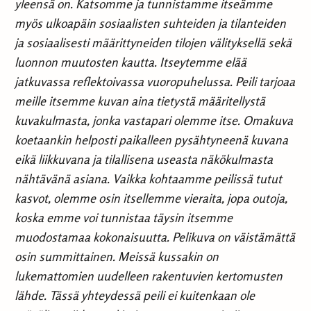
yleensä on. Katsomme ja tunnistamme itseämme
myös ulkoapäin sosiaalisten suhteiden ja tilanteiden
ja sosiaalisesti määrittyneiden tilojen välityksellä sekä
luonnon muutosten kautta. Itseytemme elää
jatkuvassa reflektoivassa vuoropuhelussa. Peili tarjoaa
meille itsemme kuvan aina tietystä määritellystä
kuvakulmasta, jonka vastapari olemme itse. Omakuva
koetaankin helposti paikalleen pysähtyneenä kuvana
eikä liikkuvana ja tilallisena useasta näkökulmasta
nähtävänä asiana. Vaikka kohtaamme peilissä tutut
kasvot, olemme osin itsellemme vieraita, jopa outoja,
koska emme voi tunnistaa täysin itsemme
muodostamaa kokonaisuutta. Pelikuva on väistämättä
osin summittainen. Meissä kussakin on
lukemattomien uudelleen rakentuvien kertomusten
lähde. Tässä yhteydessä peili ei kuitenkaan ole