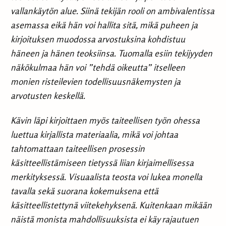
vallankäytön alue. Siinä tekijän rooli on ambivalentissa
asemassa eikä hän voi hallita sitä, mikä puheen ja
kirjoituksen muodossa arvostuksina kohdistuu
häneen ja hänen teoksiinsa. Tuomalla esiin tekijyyden
näkökulmaa hän voi ”tehdä oikeutta” itselleen
monien risteilevien todellisuusnäkemysten ja
arvotusten keskellä.
Kävin läpi kirjoittaen myös taiteellisen työn ohessa
luettua kirjallista materiaalia, mikä voi johtaa
tahtomattaan taiteellisen prosessin
käsitteellistämiseen tietyssä liian kirjaimellisessa
merkityksessä. Visuaalista teosta voi lukea monella
tavalla sekä suorana kokemuksena että
käsitteellistettynä viitekehyksenä. Kuitenkaan mikään
näistä monista mahdollisuuksista ei käy rajautuen