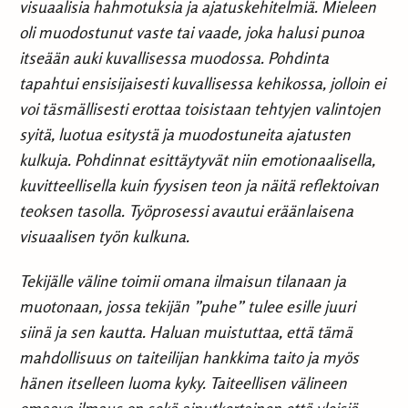
visuaalisia hahmotuksia ja ajatuskehitelmiä. Mieleen
oli muodostunut vaste tai vaade, joka halusi punoa
itseään auki kuvallisessa muodossa. Pohdinta
tapahtui ensisijaisesti kuvallisessa kehikossa, jolloin ei
voi täsmällisesti erottaa toisistaan tehtyjen valintojen
syitä, luotua esitystä ja muodostuneita ajatusten
kulkuja. Pohdinnat esittäytyvät niin emotionaalisella,
kuvitteellisella kuin fyysisen teon ja näitä reflektoivan
teoksen tasolla. Työprosessi avautui eräänlaisena
visuaalisen työn kulkuna.
Tekijälle väline toimii omana ilmaisun tilanaan ja
muotonaan, jossa tekijän ”puhe” tulee esille juuri
siinä ja sen kautta. Haluan muistuttaa, että tämä
mahdollisuus on taiteilijan hankkima taito ja myös
hänen itselleen luoma kyky. Taiteellisen välineen