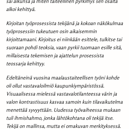
sai alkunsa ja miten taiteellinen pyrkimys sen osalta
alkoi kehittyä.
Kirjoitan työprosessista tekijänä ja kokoan näkökulmaa
työprosessiin tukeutuen osin aikaisemmin
kirjoittamaani. Kirjoitus ei niinkään esittele, tulkitse tai
suoraan pohdi teoksia, vaan pyrkii tuomaan esille sitä,
millaisesta tekemisen ja ajattelun prosessista
teossarja kehittyy.
Edeltäneinä vuosina maalaustaiteellisen työni kohde
oli ollut vastavaloilmiö kaupunkiympäristössä.
Visuaalisessa mielessä vastavalotilanteessa värin ja
valon kontrastisuus kasvaa samoin kuin tilavaikutelma
menettää syvyyttään. Uudessa työvaiheessa mukaan
tuli ihmishahmo, jonka lähtökohtana oli tekijä itse.
Tekijä on mallinsa, mutta ei omakuvan merkityksessä.