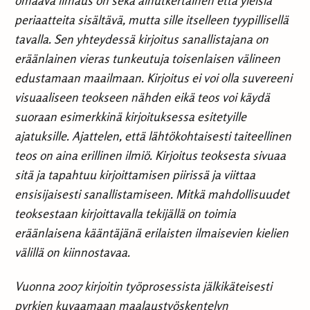
omaava ilmaus on sekä ainutkertainen että yleisiä
periaatteita sisältävä, mutta sille itselleen tyypillisellä
tavalla. Sen yhteydessä kirjoitus sanallistajana on
eräänlainen vieras tunkeutuja toisenlaisen välineen
edustamaan maailmaan. Kirjoitus ei voi olla suvereeni
visuaaliseen teokseen nähden eikä teos voi käydä
suoraan esimerkkinä kirjoituksessa esitetyille
ajatuksille. Ajattelen, että lähtökohtaisesti taiteellinen
teos on aina erillinen ilmiö. Kirjoitus teoksesta sivuaa
sitä ja tapahtuu kirjoittamisen piirissä ja viittaa
ensisijaisesti sanallistamiseen. Mitkä mahdollisuudet
teoksestaan kirjoittavalla tekijällä on toimia
eräänlaisena kääntäjänä erilaisten ilmaisevien kielien
välillä on kiinnostavaa.
Vuonna 2007 kirjoitin työprosessista jälkikäteisesti
pyrkien kuvaamaan maalaustyöskentelyn