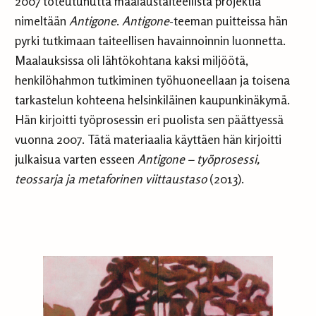
2007 toteutunutta maalaustaiteellista projektia
nimeltään
Antigone
.
Antigone
-teeman puitteissa hän
pyrki tutkimaan taiteellisen havainnoinnin luonnetta.
Maalauksissa oli lähtökohtana kaksi miljöötä,
henkilöhahmon tutkiminen työhuoneellaan ja toisena
tarkastelun kohteena helsinkiläinen kaupunkinäkymä.
Hän kirjoitti työprosessin eri puolista sen päättyessä
vuonna 2007. Tätä materiaalia käyttäen hän kirjoitti
julkaisua varten esseen
Antigone – työprosessi,
teossarja ja metaforinen viittaustaso
(2013).