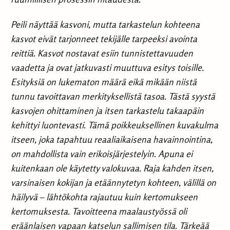
Peili näyttää kasvoni, mutta tarkastelun kohteena
kasvot eivät tarjonneet tekijälle tarpeeksi avointa
reittiä. Kasvot nostavat esiin tunnistettavuuden
vaadetta ja ovat jatkuvasti muuttuva esitys toisille.
Esityksiä on lukematon määrä eikä mikään niistä
tunnu tavoittavan merkityksellistä tasoa. Tästä syystä
kasvojen ohittaminen ja itsen tarkastelu takaapäin
kehittyi luontevasti. Tämä poikkeuksellinen kuvakulma
itseen, joka tapahtuu reaaliaikaisena havainnointina,
on mahdollista vain erikoisjärjestelyin. Apuna ei
kuitenkaan ole käytetty valokuvaa. Raja kahden itsen,
varsinaisen kokijan ja etäännytetyn kohteen, välillä on
häilyvä – lähtökohta rajautuu kuin kertomukseen
kertomuksesta. Tavoitteena maalaustyössä oli
eräänlaisen vapaan katselun sallimisen tila. Tärkeää