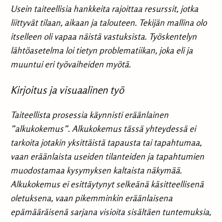
Usein taiteellisia hankkeita rajoittaa resurssit, jotka
liittyvät tilaan, aikaan ja talouteen. Tekijän mallina olo
itselleen oli vapaa näistä vastuksista. Työskentelyn
lähtöasetelma loi tietyn problematiikan, joka eli ja
muuntui eri työvaiheiden myötä.
Kirjoitus ja visuaalinen työ
Taiteellista prosessia käynnisti eräänlainen
”alkukokemus”. Alkukokemus tässä yhteydessä ei
tarkoita jotakin yksittäistä tapausta tai tapahtumaa,
vaan eräänlaista useiden tilanteiden ja tapahtumien
muodostamaa kysymyksen kaltaista näkymää.
Alkukokemus ei esittäytynyt selkeänä käsitteellisenä
oletuksena, vaan pikemminkin eräänlaisena
epämääräisenä sarjana visioita sisältäen tuntemuksia,