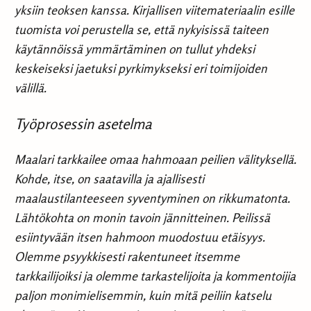
yksiin teoksen kanssa. Kirjallisen viitemateriaalin esille
tuomista voi perustella se, että nykyisissä taiteen
käytännöissä ymmärtäminen on tullut yhdeksi
keskeiseksi jaetuksi pyrkimykseksi eri toimijoiden
välillä.
Työprosessin asetelma
Maalari tarkkailee omaa hahmoaan peilien välityksellä.
Kohde, itse, on saatavilla ja ajallisesti
maalaustilanteeseen syventyminen on rikkumatonta.
Lähtökohta on monin tavoin jännitteinen. Peilissä
esiintyvään itsen hahmoon muodostuu etäisyys.
Olemme psyykkisesti rakentuneet itsemme
tarkkailijoiksi ja olemme tarkastelijoita ja kommentoijia
paljon monimielisemmin, kuin mitä peiliin katselu