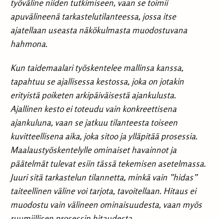
työväline niiden tutkimiseen, vaan se toimii
apuvälineenä tarkastelutilanteessa, jossa itse
ajatellaan useasta näkökulmasta muodostuvana
hahmona.
Kun taidemaalari työskentelee mallinsa kanssa,
tapahtuu se ajallisessa kestossa, joka on jotakin
erityistä poiketen arkipäiväisestä ajankulusta.
Ajallinen kesto ei toteudu vain konkreettisena
ajankuluna, vaan se jatkuu tilanteesta toiseen
kuvitteellisena aika, joka sitoo ja ylläpitää prosessia.
Maalaustyöskentelylle ominaiset havainnot ja
päätelmät tulevat esiin tässä tekemisen asetelmassa.
Juuri sitä tarkastelun tilannetta, minkä vain ”hidas”
taiteellinen väline voi tarjota, tavoitellaan. Hitaus ei
muodostu vain välineen ominaisuudesta, vaan myös
ruumiillisen prosessin hitaudesta.