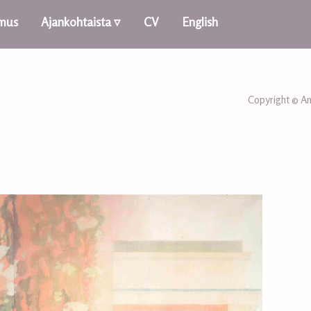
imus
Ajankohtaista ▿
CV
English
Copyright © An