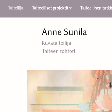
Taiteilija
Taiteelliset projektit ▿
Taiteellinen tutk
Anne Sunila
Kuvataiteilija
Taiteen tohtori